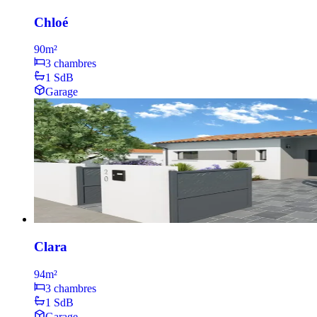
Chloé
90
m²
3 chambres
1 SdB
Garage
Clara
94
m²
3 chambres
1 SdB
Garage