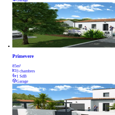
Primevere
85
m²
3 chambres
1 SdB
Garage